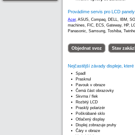
Provádíme servis pro LCD panel
Acer
, ASUS, Compaq, DELL, IBM, SON
machines, FIC, ECS, Gateway, HP, LG
Panasonic, Samsung, Toshiba, Twinhea
Objednat svoz
Stav zakáz
Nejčastější závady displeje, kte
Spadl
Prasknul
Pavouk v obraze
Černá část obrazovky
Skvrna / flek
Rozbitý LCD
Prasklý polarizér
Poškrábané sklo
Otlačený display
Displej zobrazuje pruhy
Čáry v obraze