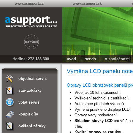
www.asupport.cz
www.asupport.sk
Hotline: 272 188 300
úvod
servis
o společnosti
Výměna LCD panelu not
objednat servis
Opravy LCD obrazovek panelů pr
stav zakázky
Více jak 10 let zkušeností.
Vyškolení technici s certifikací.
volat servis
Autorizace předních výrobců.
Výměna prasklého displeje LCD.
koupit díly
Opravy vady podsvícení.
Skladem stovky LCD
pro většinu
ověření záruky
trhu.
Kvalitní
opravy se zárukou
.