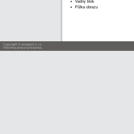
Vadný blok
Půlka obrazu
Copyright © asupport s.r.o.
Všechna práva vyhrazena.